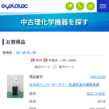
中古理化学機器を探す
お買得品
価格順：
高い順
安い順
25
25
件中
件表示
<1
件
～
25
件
>
前のページ
1
次のページ
商品番号
000-6126
水冷式インバーターチラー 低温恒温水循環装置 
型式
NCC-3100D
年式
2019
定価
720,000円