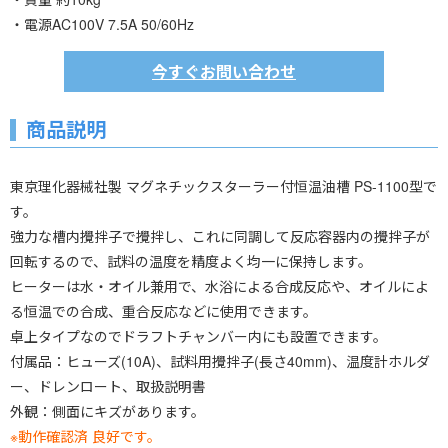
・電源AC100V 7.5A 50/60Hz
今すぐお問い合わせ
商品説明
東京理化器械社製 マグネチックスターラー付恒温油槽 PS-1100型で
す。
強力な槽内攪拌子で攪拌し、これに同調して反応容器内の攪拌子が
回転するので、試料の温度を精度よく均一に保持します。
ヒーターは水・オイル兼用で、水浴による合成反応や、オイルによ
る恒温での合成、重合反応などに使用できます。
卓上タイプなのでドラフトチャンバー内にも設置できます。
付属品：ヒューズ(10A)、試料用攪拌子(長さ40mm)、温度計ホルダ
ー、ドレンロート、取扱説明書
外観：側面にキズがあります。
※動作確認済 良好です。