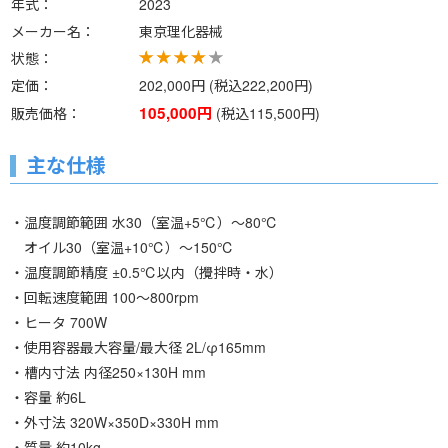
年式
2023
メーカー名
東京理化器械
状態
定価
202,000円 (税込222,200円)
105,000円
販売価格
(税込115,500円)
主な仕様
・温度調節範囲 水30（室温+5℃）～80℃
オイル30（室温+10℃）～150℃
・温度調節精度 ±0.5℃以内（攪拌時・水）
・回転速度範囲 100～800rpm
・ヒータ 700W
・使用容器最大容量/最大径 2L/φ165mm
・槽内寸法 内径250×130H mm
・容量 約6L
・外寸法 320W×350D×330H mm
・質量 約10kg