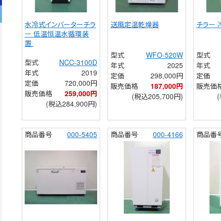
水冷式インバーターチラ
送風定温乾燥器
チラー
ー 低温恒温水循環装
置 
型式
WFO-520W
型式
型式
NCC-3100D
年式
2025
年式
年式
2019
定価
298,000円
定価
定価
720,000円
販売価格
187,000円
販売価
販売価格
259,000円
(税込205,700円)
(税込284,900円)
商品番号
000-5405
商品番号
000-4166
商品番