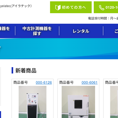
latec(アイラテック）
初めての方へ
0120-1
電話受付時間：月〜金 祝
機器を
中古計測機器を
レンタル
探す
す
新着商品
商品番号
000-6126
商品番号
000-6061
商品番