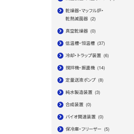
乾燥器・マッフル炉・
乾熱滅菌器
(2)
真空乾燥器
(0)
低温槽・恒温槽
(37)
冷却・トラップ装置
(6)
撹拌機・振盪機
(14)
定量送液ポンプ
(8)
純水製造装置
(3)
合成装置
(0)
バイオ関連装置
(0)
保冷庫・フリーザー
(5)