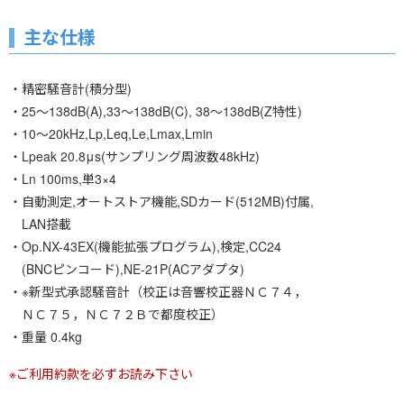
主な仕様
・精密騒音計(積分型)
・25～138dB(A),33～138dB(C), 38～138dB(Z特性)
・10～20kHz,Lp,Leq,Le,Lmax,Lmin
・Lpeak 20.8μs(サンプリング周波数48kHz)
・Ln 100ms,単3×4
・自動測定,オートストア機能,SDカード(512MB)付属,
LAN搭載
・Op.NX-43EX(機能拡張プログラム),検定,CC24
(BNCピンコード),NE-21P(ACアダプタ)
・※新型式承認騒音計（校正は音響校正器ＮＣ７４，
ＮＣ７５，ＮＣ７２Ｂで都度校正）
・重量 0.4kg
※ご利用約款を必ずお読み下さい