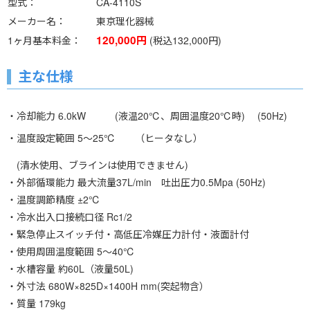
型式
CA-4110S
メーカー名
東京理化器械
120,000円
1ヶ月基本料金
(税込132,000円)
主な仕様
・冷却能力 6.0kW (液温20℃、周囲温度20℃時) (50Hz)
・温度設定範囲 5～25℃ （ヒータなし）
(清水使用、ブラインは使用できません)
・外部循環能力 最大流量37L/min 吐出圧力0.5Mpa (50Hz)
・温度調節精度 ±2℃
・冷水出入口接続口径 Rc1/2
・緊急停止スイッチ付・高低圧冷媒圧力計付・液面計付
・使用周囲温度範囲 5～40℃
・水槽容量 約60L（液量50L)
・外寸法 680W×825D×1400H mm(突起物含）
・質量 179kg