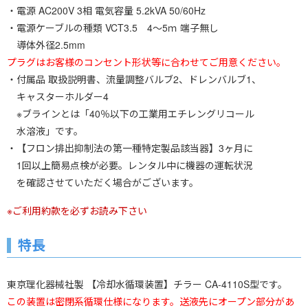
・電源 AC200V 3相 電気容量 5.2kVA 50/60Hz
・電源ケーブルの種類 VCT3.5 4～5ｍ 端子無し
導体外径2.5mm
プラグはお客様のコンセント形状等に合わせてご用意ください。
・付属品 取扱説明書、流量調整バルブ2、ドレンバルブ1、
キャスターホルダー4
※ブラインとは「40％以下の工業用エチレングリコール
水溶液」です。
・【フロン排出抑制法の第一種特定製品該当器】3ヶ月に
1回以上簡易点検が必要。レンタル中に機器の運転状況
を確認させていただく場合がございます。
※ご利用約款を必ずお読み下さい
特長
東京理化器械社製 【冷却水循環装置】チラー CA-4110S型です。
この装置は密閉系循環仕様になります。送液先にオープン部分があ