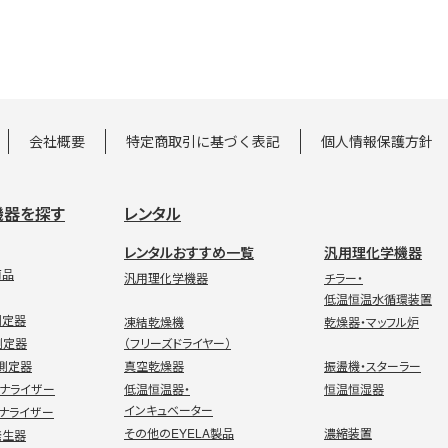
会社概要
特定商取引に基づく表記
個人情報保護方針
機器を探す
レンタル
レンタルおすすめ一覧
汎用理化学機器
商品
汎用理化学機器
チラー・
低温恒温水循環装置
測定器
凍結乾燥機
乾燥器・マッフル炉
測定器
（フリーズドライヤー）
測定器
真空乾燥器
振盪機・スターラー
アナライザー
低温恒温器・
恒温恒湿器
インキュベーター
ナライザー
その他のEYELA製品
濃縮装置
発生器