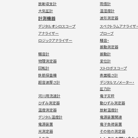
放射収支計
雨雪計
大気圧計
温湿度計
計測機器
波形測定器
デジタルオシロスコープ
スペクトラムアナライザ
アナライザー
プローブ
ロジックアナライザー
騒音・
振動測定器
騒音計
振動計
物理測定器
変位計
回転計
ストロボスコープ
鉄筋探査機
表面粗さ計
超音波厚さ計
デジタルマノメーター・
圧力計
河川用流速計
電子天秤
ひずみ測定器
動ひずみ測定器
温度測定器
放射温度計
デジタル温度計
電源装置関連
電源装置
電子負荷装置
光測定器
その他の測定器