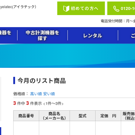
latec(アイラテック）
初めての方へ
0120-1
電話受付時間：月〜金 祝
機器を
中古計測機器を
レンタル
探す
今月のリスト商品
価格順：
高い順
安い順
3
3
件中
件表示
<1
件
～
3
件
>
商品名
販売価
商品番号
型式
定価 円
メーカー名
（税込