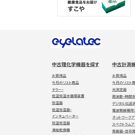
中古理化学機器を探す
中古計測
お買得品
お買得品
今月のリスト商品
今月のリスト
チラー・
光測定器
低温恒温水循環装置
周波数・時間
恒温器
デジタル伝送
低温恒温器・
電波無線機用
インキュベーター
ネットワーク
恒温恒湿器
スペクトラムア
凍結乾燥機
発振器・信号