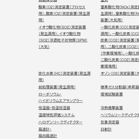
酸素（O2）測定装置（プロセス
窒素酸化物（NOx）測定
用）、酸素（O2）測定装置（発生源
生源用）、窒素酸化物（N
用）
装置（大気用）
イオウ酸化物（SO2）測定装置
一酸化炭素（CO）測定
（発生源用）、イオウ酸化物
源用）、一酸化炭素（CO
（SO2）浮遊粒子状物質（SPM）
炭素（CO2）測定装置（
（大気）
用）、二酸化炭素（CO2
（作業環境用）、一酸化炭
二酸化炭素（CO2）測定
業環境用）
炭化水素（HC）測定装置（発生源
オゾン（O3）測定装置（
用）
前処理装置（発生源用）
標準ガス分割器（希釈器
ローボリウム・
環境試験装置
ハイボリウムエアサンプラー
恒温器・恒温恒湿器
冷熱衝撃装置
温度特性評価システム
ヘリウムリークディテク
ハロゲンリークディテクター
気象測定器
風速計・
日射計
風向風速計