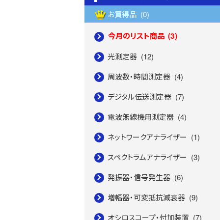
お買得品
(0)
今月のリスト商品
(3)
光測定器
(12)
周波数・時間測定器
(4)
デジタル伝送測定器
(7)
電波無線機用測定器
(4)
ネットワークアナライザー
(1)
スペクトラムアナライザー
(3)
発振器・信号発生器
(6)
増幅器・可変抵抗減衰器
(9)
オシロスコープ・付加装置
(7)