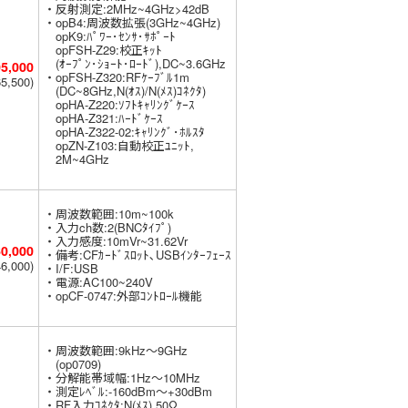
・反射測定:2MHz~4GHz>42dB
・opB4:周波数拡張(3GHz~4GHz)
opK9:ﾊﾟﾜｰ･ｾﾝｻ･ｻﾎﾟｰﾄ
opFSH-Z29:校正ｷｯﾄ
(ｵｰﾌﾟﾝ･ｼｮｰﾄ･ﾛｰﾄﾞ),DC~3.6GHz
5,000
・opFSH-Z320:RFｹｰﾌﾞﾙ1m
65,500
(DC~8GHz,N(ｵｽ)/N(ﾒｽ)ｺﾈｸﾀ)
opHA-Z220:ｿﾌﾄｷｬﾘﾝｸﾞｹｰｽ
opHA-Z321:ﾊｰﾄﾞｹｰｽ
opHA-Z322-02:ｷｬﾘﾝｸﾞ･ﾎﾙｽﾀ
opZN-Z103:自動校正ﾕﾆｯﾄ,
2M~4GHz
・周波数範囲:10m~100k
・入力ch数:2(BNCﾀｲﾌﾟ)
・入力感度:10mVr~31.62Vr
0,000
・備考:CFｶｰﾄﾞｽﾛｯﾄ､USBｲﾝﾀｰﾌｪｰｽ
46,000
・I/F:USB
・電源:AC100~240V
・opCF-0747:外部ｺﾝﾄﾛｰﾙ機能
・周波数範囲:9kHz～9GHz
(op0709)
・分解能帯域幅:1Hz～10MHz
・測定ﾚﾍﾞﾙ:-160dBm～+30dBm
・RF入力ｺﾈｸﾀ:N(ﾒｽ),50Ω