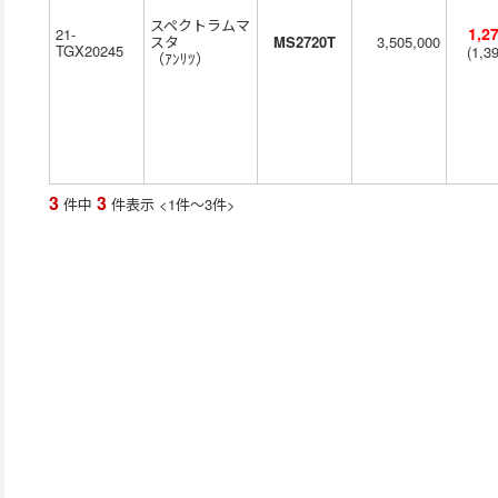
スペクトラムマ
1,2
21-
スタ
MS2720T
3,505,000
TGX20245
1,3
ｱﾝﾘﾂ
3
3
件中
件表示
<1
件
～
3
件
>