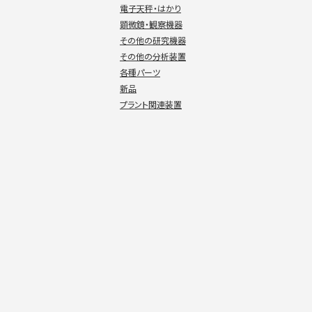
電子天秤・はかり
顕微鏡・観察機器
その他の研究機器
その他の分析装置
各種パーツ
新品
プラント関連装置