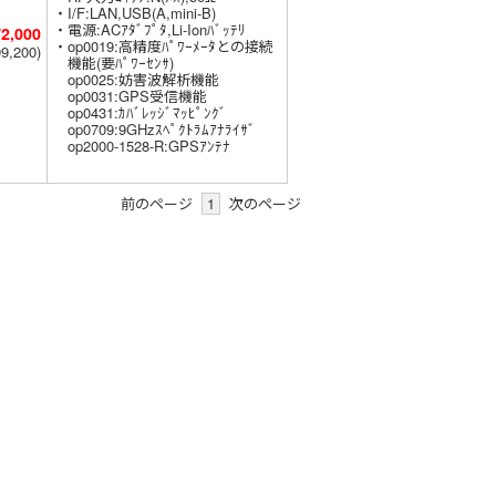
・I/F:LAN,USB(A,mini-B)
・電源:ACｱﾀﾞﾌﾟﾀ,Li-Ionﾊﾞｯﾃﾘ
72,000
・op0019:高精度ﾊﾟﾜｰﾒｰﾀとの接続
99,200
機能(要ﾊﾟﾜｰｾﾝｻ)
op0025:妨害波解析機能
op0031:GPS受信機能
op0431:ｶﾊﾞﾚｯｼﾞﾏｯﾋﾟﾝｸﾞ
op0709:9GHzｽﾍﾟｸﾄﾗﾑｱﾅﾗｲｻﾞ
op2000-1528-R:GPSｱﾝﾃﾅ
前のページ
1
次のページ