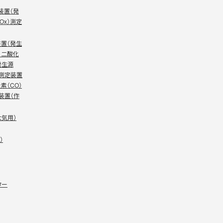
装置（発
Ox）測定
装置（発生
）二酸化
発生源
）測定装置
素（CO）
装置（作
大気用）
）
ター