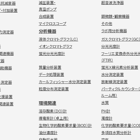
減圧装置・
超音波洗浄器
抵抗減衰器
真空ポンプ
プ・付加装置
合成装置
顕微鏡・観察機器
マイクロスコープ
その他
分析機器
ラボ用分析機器
電力測定器
液体クロマトグラフ（LC）
ガスクロマトグラフ（GC
器
イオンクロマトグラフ
分光光度計
オ関連機器
蛍光分光光度計
フーリエ変換赤外分光
（FTIR）
定器
質量分析装置
蛍光Ｘ線元素分析装置
補助機器
データ処理装置
水分測定装置
カールフィッシャー水分測定装置
放射線測定装置
料測定器
粒度分布測定装置
パーティクルカウンター
器
ルーム用）
支援装置
環境関連
水質
関連装置
溶存酸素（DO）計
PH計
導電率計（卓上用）
濁度計
生物化学的酸素要求量（BOD）計
化学的酸素要求量（CO
油分濃度計
多項目水質分析計
自動採水器
空気