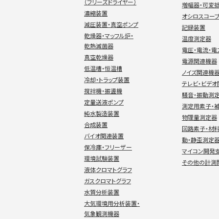
（フリーズドライヤー）
増幅器・可変
濃縮装置
オシロスコー
減圧装置・真空ポンプ
記録装置
乾燥器・マッフル炉・
温度測定器
乾熱滅菌器
電圧・電流・
真空乾燥器
電源関連機器
低温槽・恒温槽
ノイズ関連機
冷却・トラップ装置
テレビ・ビデ
撹拌機・振盪機
騒音・振動測
定量送液ポンプ
測定用素子・
純水製造装置
物理量測定器
合成装置
回路素子・材
バイオ関連装置
動・静歪測定
保冷庫・フリーザー
マイコン開発
環境試験装置
その他の計測
液体クロマトグラフ
ガスクロマトグラフ
水質分析装置
大気環境用分析装置・
気象観測機器