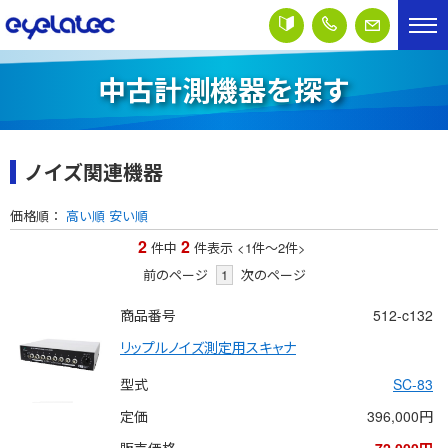
中古計測機器を探す
ノイズ関連機器
価格順：
高い順
安い順
2
2
件中
件表示
<1
件
～
2
件
>
前のページ
1
次のページ
商品番号
512-c132
リップルノイズ測定用スキャナ
型式
SC-83
定価
396,000円
販売価格
72,000円