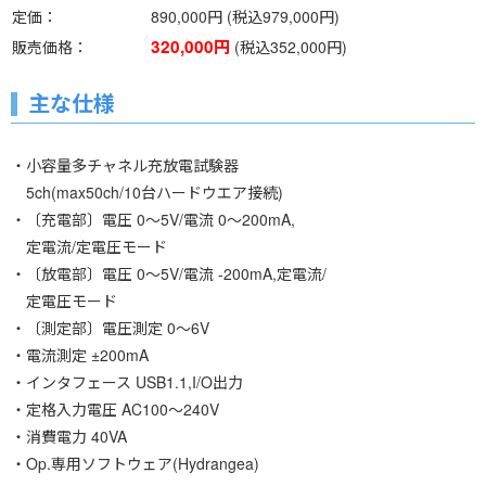
定価
890,000円 (税込979,000円)
320,000円
販売価格
(税込352,000円)
主な仕様
・小容量多チャネル充放電試験器
5ch(max50ch/10台ハードウエア接続)
・〔充電部〕電圧 0～5V/電流 0～200mA,
定電流/定電圧モード
・〔放電部〕電圧 0～5V/電流 -200mA,定電流/
定電圧モード
・〔測定部〕電圧測定 0～6V
・電流測定 ±200mA
・インタフェース USB1.1,I/O出力
・定格入力電圧 AC100～240V
・消費電力 40VA
・Op.専用ソフトウェア(Hydrangea)