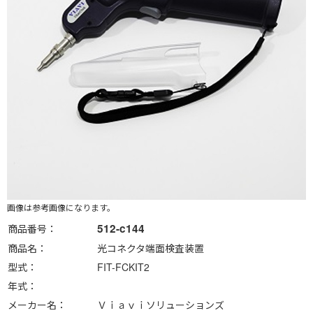
画像は参考画像になります。
512-c144
商品番号
商品名
光コネクタ端面検査装置
型式
FIT-FCKIT2
年式
メーカー名
Ｖｉａｖｉソリューションズ