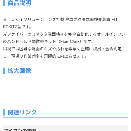
商品説明
Ｖｉａｖｉソリューションズ社製 光コネクタ端面検査装置 FIT-
FCKIT2型です。
光ファイバーのコネクタ端面検査を完全自動化するオールインワン
のハンドヘルド顕微鏡キット（FiberChek）です。
目視では困難な端面のキズや汚れを素早く正確に検出・合否判定
し、現場の作業効率を飛躍的に向上させます。
拡大画像
関連リンク
アイコンの説明