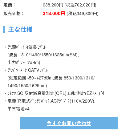
定価
638,200円 (税込702,020円)
318,000円
販売価格
(税込349,800円)
主な仕様
・光源ﾎﾟｰﾄ 4波長ﾓﾃﾞﾙ
(波長 1310/1490/1550/1625nm(SM),
出力ﾊﾟﾜｰ -7dBm)
・光ﾊﾟﾜｰﾒｰﾀ CATVﾓﾃﾞﾙ
(測定範囲 -50~+27dBm,波長 850/1300/1310/
1490/1550/1625nm)
・ｺﾈｸﾀ SC 反射減衰量測定(ORL),自動測定(EZﾃｽﾄ)付
・電源 充電式ﾊﾞｯﾃﾘﾊﾟｯｸ,ACｱﾀﾞﾌﾟﾀ(110V/220V),
単三電池×4
今すぐお問い合わせ