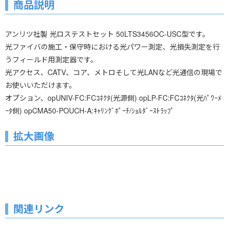
商品説明
アンリツ社製 光ロステストセット 50LTS3456OC-USC型です。
光ファイバの施工・保守時における光パワー測定、光損失測定を行
うフィールド用測定器です。
光アクセス、CATV、コア、メトロそして光LANなど光通信の現場で
お使いいただけます。
オプション、opUNIV-FC:FCｺﾈｸﾀ(光源側) opLP-FC:FCｺﾈｸﾀ(光ﾊﾟﾜｰﾒ
ｰﾀ側) opCMA50-POUCH-A:ｷｬﾘﾝｸﾞﾎﾟｰﾁ/ｼｮﾙﾀﾞｰｽﾄﾗｯﾌﾟ
拡大画像
関連リンク