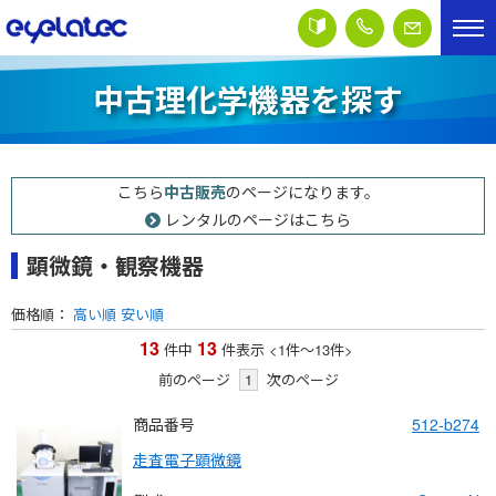
中古理化学機器を探す
こちら
中古販売
のページになります。
レンタルのページはこちら
顕微鏡・観察機器
価格順：
高い順
安い順
13
13
件中
件表示
<1
件
～
13
件
>
前のページ
1
次のページ
商品番号
512-b274
走査電子顕微鏡