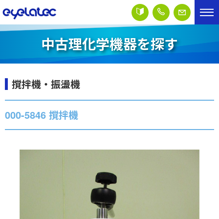
中古理化学機器を探す
撹拌機・振盪機
000-5846 撹拌機