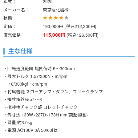
年式
2025
メーカー名
東京理化器械
状態
定価
193,000円 (税込212,300円)
115,000円
販売価格
(税込126,500円)
主な仕様
・回転速度範囲 無負荷時 5～300rpm
・最大トルク 1.57/300N・m/rpm
16/300kgf・cm/rpm
・付属機能 スローアップ・ダウン、フリークランプ
・攪拌棒外径 ⌀1～8
・撹拌棒チャック部 コレットチャック
・外寸法 130W×227D×173H mm(突起物含)
・質量 約3.0kg
・電源 AC100V 3A 50/60Hz