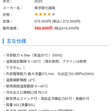
年式
2023
メーカー名
東京理化器械
状態
定価
975,000円 (税込1,072,500円)
560,000円
販売価格
(税込616,000円)
主な仕様
・冷却能力 4.5kw（液温20℃）(50Hz)
・温度設定範囲 5～25℃（清水使用、ブラインは使用
できせん。）
・外部循環能力 最大流量37L/min 吐出圧力0.5MPa(50Hz)
・温度調節精度 ±2℃
・使用周囲温度範囲 5～40℃
・冷水出入口接続口径 Rc1/2
・緊急停止スイッチ付・高低圧冷媒圧力計付・液面計付
・容量 60L(液量50L)
・外寸法 680W×825D×1400H ｍｍ(突起物含)