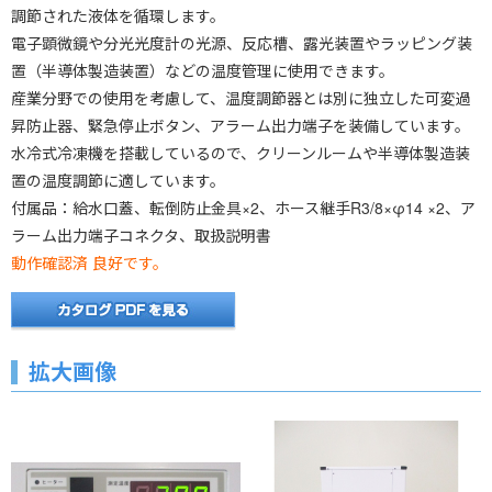
調節された液体を循環します。
電子顕微鏡や分光光度計の光源、反応槽、露光装置やラッピング装
置（半導体製造装置）などの温度管理に使用できます。
産業分野での使用を考慮して、温度調節器とは別に独立した可変過
昇防止器、緊急停止ボタン、アラーム出力端子を装備しています。
水冷式冷凍機を搭載しているので、クリーンルームや半導体製造装
置の温度調節に適しています。
付属品：給水口蓋、転倒防止金具×2、ホース継手R3/8×φ14 ×2、ア
ラーム出力端子コネクタ、取扱説明書
動作確認済 良好です。
拡大画像