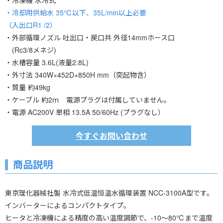
・冷凍機 水冷式
・冷却用供給水 35℃以下、35L/min以上必要
（入出口R1 /2）
・外部循環ノズル 吐出口・戻口共 外径14mmホース口
(Rc3/8メネジ)
・水槽容量 3.6L(液量2.8L)
・外寸法 340W×452D×850H mm（突起物含）
・質量 約49kg
・ケーブル 約2ｍ 電源プラグは付属していません。
・電源 AC200V 単相 13.5A 50/60Hz (プラグなし）
今すぐお問い合わせ
商品説明
東京理化器械社製 水冷式低温恒温水循環装置 NCC-3100A型です。
インバーターによるコンパクトタイプ。
ヒータと冷凍機による精度の高い温度調節で、-10～80℃まで温度