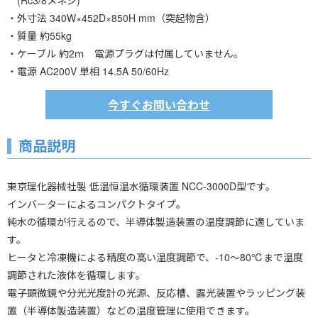
(Rc3/8メネジ)
・外寸法 340W×452D×850H mm（突起物含）
・質量 約55kg
・ケーブル 約2ｍ 電源プラグは付属していません。
・電源 AC200V 単相 14.5A 50/60Hz
今すぐお問い合わせ
商品説明
東京理化器械社製 低温恒温水循環装置 NCC-3000D型です。
インバーターによるコンパクトタイプ。
純水の循環が行えるので、半導体製造装置の温度調節に適していま
す。
ヒータと冷凍機による精度の高い温度調節で、-10～80℃まで温度
調節された液体を循環します。
電子顕微鏡や分光光度計の光源、反応槽、露光装置やラッピング装
置（半導体製造装置）などの温度管理に使用できます。