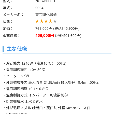
型式
NCC-3000D
年式
2024
メーカー名
東京理化器械
状態
定価
769,000円 (税込845,900円)
456,000円
販売価格
(税込501,600円)
主な仕様
・冷却能力 1240W（液温10℃）(50Hz)
・温度調節範囲 -10～80℃
・ヒーター 2KW
・外部循環能力 最大流量 21.8L/min 最大揚程 19.4m（50Hz）
・温度調節精度 ±0.1～0.2℃
・温度制御方式 インバーター周波数制御
・対応循環水 上水と純水
・外部循環ノズル 吐出口・戻口共 外径14ｍｍホース口