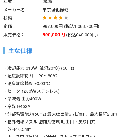
年式
2025
メーカー名
東京理化器械
状態
定価
967,000円 (税込1,063,700円)
590,000円
販売価格
(税込649,000円)
主な仕様
・冷却能力 610W (液温20℃) (50Hz)
・温度調節範囲 －20～80℃
・温度調節精度 ±0.03℃
・ヒータ 1200W(ステンレス)
・冷凍機 出力400W
・冷媒 R452A
・外部循環能力(50Hz) 最大吐出量6.7L/min、最大揚程2.9m
・槽外循環ノズル 密閉系循環 吐出口・戻り口共
外径10.5mm
ホース口 (Rc1/4) (吐出側 ストップバルブ付)