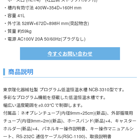
・槽内有効寸法 400W×354D×160H mm
・容量 41L
・外寸法 528W×672D×898H mm(突起物含)
・質量 約59kg
・電源 AC100V 20A 50/60Hz(プラグなし)
今すぐお問い合わせ
商品説明
東京理化器械社製 プログラム低温恒温水槽 NCB-3310型です。
多彩なプログラム機能を搭載した低温恒温水槽です。
幅広い温度範囲を±0.03℃で制御します。
付属品：ネオプレンチューブ(内径9mm×25cm)(新品)、外部循環用
チューブ(内径9mm×2m)(新品)、ホースバンド(新品)×4、キャスター
ホルダー(新品)×4、パネルキー操作説明書、キー操作マニュアルシ
ート、RS-232C 通信ケーブル(RSC-1100)、取扱説明書