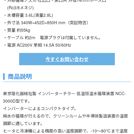
・外部循環ノズル 吐出口・戻口共 外径14ｍｍホース口
(Rc3/8メネジ)
・水槽容量 3.6L(液量2.8L)
・外寸法 340W×452D×850H mm（突起物含）
・質量 約55kg
・ケーブル 約2ｍ 電源プラグは付属していません。
・電源 AC200V 単相 14.5A 50/60Hz
今すぐお問い合わせ
商品説明
東京理化器械社製 インバーターチラー 低温恒温水循環装置 NCC-
3000D型です。
インバーターによるコンパクトタイプ。
純水の循環が行えるので、クリーンルームや半導体製造装置の温度
調節に適しています。
ヒータと冷凍機による精度の高い温度調節で、-10～80℃まで温度