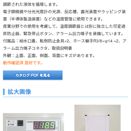
調節された液体を循環します。
電子顕微鏡や分光光度計の光源、反応槽、露光装置やラッピング装
置（半導体製造装置）などの温度管理に使用できます。
産業分野での使用を考慮して、温度調節器とは別に独立した可変過
昇防止器、緊急停止ボタン、アラーム出力端子を装備しています。
付属品：給水口蓋、転倒防止金具×2、ホース継手R3/8×φ14 ×2、ア
ラーム出力端子コネクタ、取扱説明書
外観：上面、正面、側面、背面にキズがあります。
動作確認済 良好です。
拡大画像