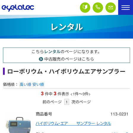
レンタル
こちら
レンタル
のページになります。
中古販売のページはこちら
ローボリウム・ハイボリウムエアサンプラー
価格順：
高い順
安い順
3
3
件中
件表示
<1
件
～
3
件
>
前のページ
1
次のページ
商品番号
113-0231
ハイボリウム・エア　　サンプラー レンタル