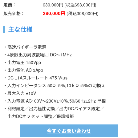
定価
630,000円 (税込693,000円)
280,000円
販売価格
(税込308,000円)
主な仕様
・高速バイポーラ電源
・4象限出力周波数範囲 DC～1MHz
・出力電圧 150Vpp
・出力電流 AC 3App
・DC ±1Aスルーレート 475 V/μs
・入力インピーダンス 50Ω+5％,10ｋΩ+5％の切換え
・最大入力 ±10V
・入力電源 AC100V～230V±10％,50/60Hz±2Hz 単相
・利得設定／出力極性切換／出力DCバイアス設定／
出力DCオフセット調整／保護機能
今すぐお問い合わせ